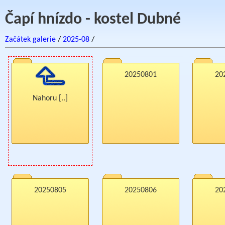
Čapí hnízdo - kostel Dubné
Začátek galerie
/
2025-08
/
20250801
20
Nahoru [..]
20250805
20250806
20