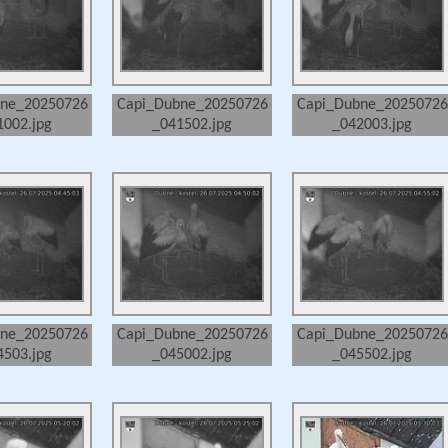
bne_20250726
Capi_Dubne_20250726
Capi_Dubne_20250726
1002.jpg
_041502.jpg
_042003.jpg
bne_20250726
Capi_Dubne_20250726
Capi_Dubne_20250726
4503.jpg
_045002.jpg
_045502.jpg