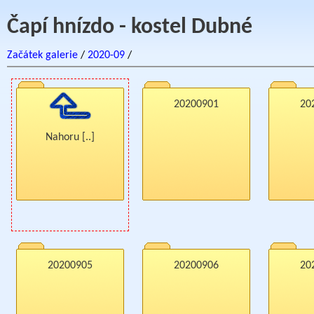
Čapí hnízdo - kostel Dubné
Začátek galerie
/
2020-09
/
20200901
20
Nahoru [..]
20200905
20200906
20